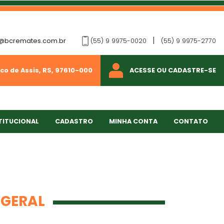
|
@bcremates.com.br
(55) 9 9975-0020
(55) 9 9975-2770
co de Assis, RS, 97610-000
ACESSE OU CADASTRE-SE
TITUCIONAL
CADASTRO
MINHA CONTA
CONTATO
 GERAL