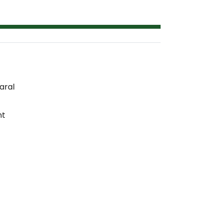
aral
nt