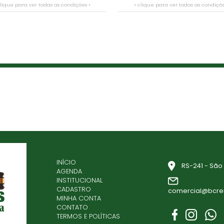
clique para ver todas as condições •
• clique para ver todas as condiçõe
INÍCIO
RS-241 - São 
AGENDA
INSTITUCIONAL
CADASTRO
comercial@bcre
MINHA CONTA
CONTATO
TERMOS E POLÍTICAS