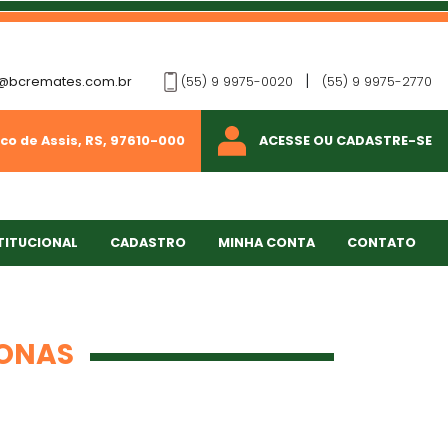
|
@bcremates.com.br
(55) 9 9975-0020
(55) 9 9975-2770
co de Assis, RS, 97610-000
ACESSE OU CADASTRE-SE
TITUCIONAL
CADASTRO
MINHA CONTA
CONTATO
HONAS