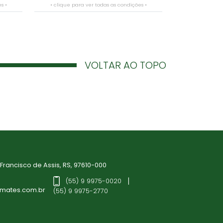
s •
• clique para ver todas as condições •
VOLTAR AO TOPO
Francisco de Assis, RS, 97610-000
|
(55) 9 9975-0020
mates.com.br
(55) 9 9975-2770