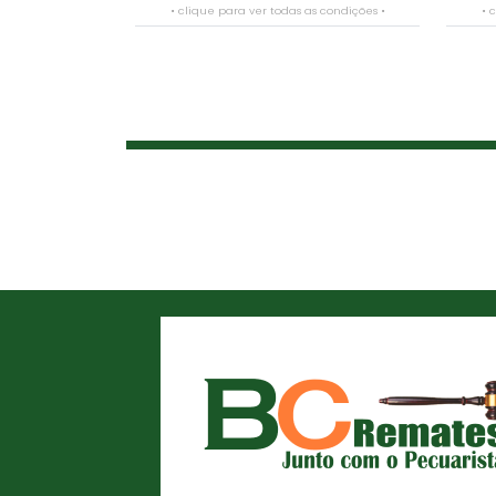
• clique para ver todas as condições •
• 