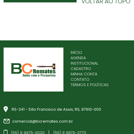
VOLTAR AO TOPO
INÍCIO
AGENDA
INSTITUCIONAL
CADASTRO
MINHA CONTA
CONTATO
TERMOS E POLÍTICAS
RS-241 - São Francisco de Assis, RS, 97610-000
comercial@bcremates.com.br
|
(55) 9 9975-0020
(55) 9 9975-2770